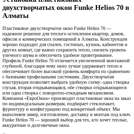
двухстворчатых окон Funke Helios 70 в
Алматы
Пластиковое двухстворчатое окно Funke Helios 70 —
надежное решение для теплого остекления квартир, домов,
офисов и коммерческих помещений в Алматы. Конструкция
хорошо подходит для спален, гостиных, кухонь, кабинетов и
других комнат, где важно сохранить тепло, снизить уровень
уличного шума и обеспечить удобное проветривание.
Профиль Funke Helios 70 отличается увеличенной монтажной
глубиной, благодаря чему окно лучше удерживает тепло и
обеспечивает более высокий уровень комфорта по сравнению
с базовыми профильными системами. Двухстворчатая
конструкция позволяет выбрать удобную схему: одна створка
глухая, вторая открывающаяся, обе створки открывающиеся
или одна створка с поворотно-откидным механизмом.
Компания «ЕвроОкна» производит пластиковые окна на заказ
по индивидуальным размерам, подбирает стеклопакет,
фурнитуру и конфигурацию под конкретный объект. Мы
выполняем замер, изготовление, доставку и монтаж под ключ.
Funke Helios 70 — хороший выбор для тех, кто хочет теплые,
аккуратные и долговечные окна.