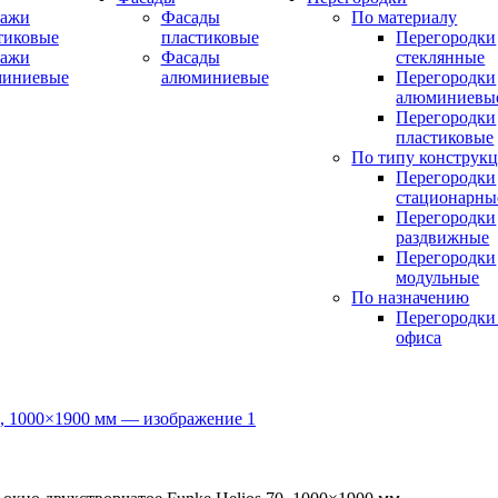
ражи
Фасады
По материалу
тиковые
пластиковые
Перегородки
ражи
Фасады
стеклянные
миниевые
алюминиевые
Перегородки
алюминиевы
Перегородки
пластиковые
По типу конструк
Перегородки
стационарны
Перегородки
раздвижные
Перегородки
модульные
По назначению
Перегородки
офиса