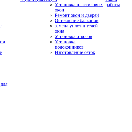
Установка пластиковых
работы
окон
Ремонт окон и дверей
Остекление балконов
е
замена уплотнителей
окна
Установка откосов
ции
Установка
подоконников
е
Изготовление сеток
 для