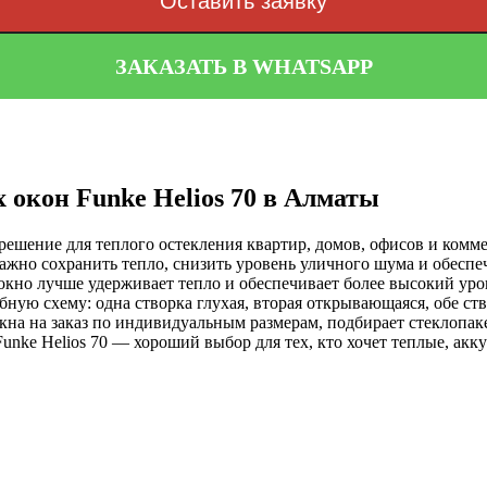
Оставить заявку
ЗАКАЗАТЬ В WHATSAPP
 окон Funke Helios 70 в Алматы
 решение для теплого остекления квартир, домов, офисов и ко
 важно сохранить тепло, снизить уровень уличного шума и обесп
 окно лучше удерживает тепло и обеспечивает более высокий у
обную схему: одна створка глухая, вторая открывающаяся, обе 
на на заказ по индивидуальным размерам, подбирает стеклопак
unke Helios 70 — хороший выбор для тех, кто хочет теплые, акк