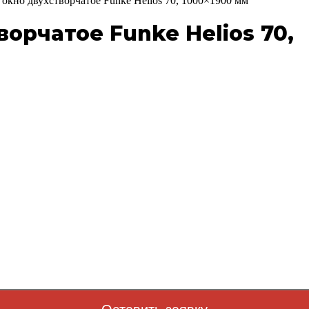
окно двухстворчатое Funke Helios 70, 1000×1900 мм
орчатое Funke Helios 70,