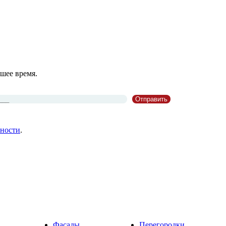
шее время.
ности
.
Фасады
Перегородки