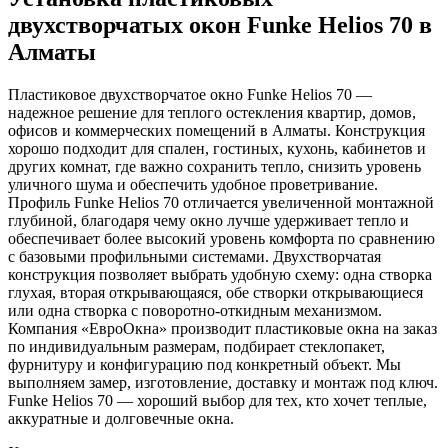
двухстворчатых окон Funke Helios 70 в
Алматы
Пластиковое двухстворчатое окно Funke Helios 70 —
надежное решение для теплого остекления квартир, домов,
офисов и коммерческих помещений в Алматы. Конструкция
хорошо подходит для спален, гостиных, кухонь, кабинетов и
других комнат, где важно сохранить тепло, снизить уровень
уличного шума и обеспечить удобное проветривание.
Профиль Funke Helios 70 отличается увеличенной монтажной
глубиной, благодаря чему окно лучше удерживает тепло и
обеспечивает более высокий уровень комфорта по сравнению
с базовыми профильными системами. Двухстворчатая
конструкция позволяет выбрать удобную схему: одна створка
глухая, вторая открывающаяся, обе створки открывающиеся
или одна створка с поворотно-откидным механизмом.
Компания «ЕвроОкна» производит пластиковые окна на заказ
по индивидуальным размерам, подбирает стеклопакет,
фурнитуру и конфигурацию под конкретный объект. Мы
выполняем замер, изготовление, доставку и монтаж под ключ.
Funke Helios 70 — хороший выбор для тех, кто хочет теплые,
аккуратные и долговечные окна.