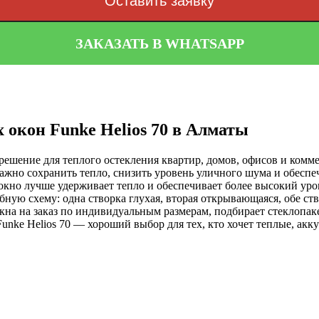
Оставить заявку
ЗАКАЗАТЬ В WHATSAPP
 окон Funke Helios 70 в Алматы
 решение для теплого остекления квартир, домов, офисов и ко
 важно сохранить тепло, снизить уровень уличного шума и обесп
 окно лучше удерживает тепло и обеспечивает более высокий у
обную схему: одна створка глухая, вторая открывающаяся, обе 
на на заказ по индивидуальным размерам, подбирает стеклопак
unke Helios 70 — хороший выбор для тех, кто хочет теплые, акк