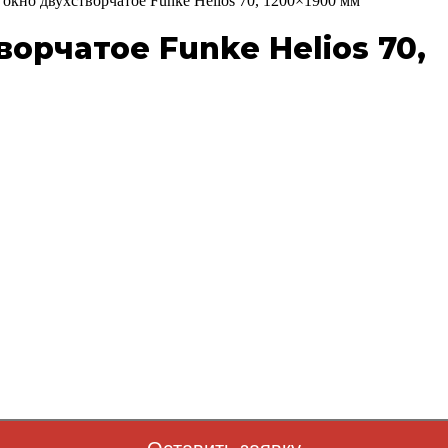
окно двухстворчатое Funke Helios 70, 1200×1900 мм
орчатое Funke Helios 70,