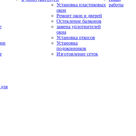
Установка пластиковых
работы
окон
Ремонт окон и дверей
Остекление балконов
е
замена уплотнителей
окна
Установка откосов
ции
Установка
подоконников
е
Изготовление сеток
 для