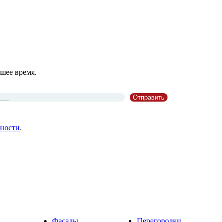
шее время.
ности
.
Фасады
Перегородки