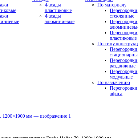
ражи
Фасады
По материалу
тиковые
пластиковые
Перегородки
ражи
Фасады
стеклянные
миниевые
алюминиевые
Перегородки
алюминиевы
Перегородки
пластиковые
По типу конструк
Перегородки
стационарны
Перегородки
раздвижные
Перегородки
модульные
По назначению
Перегородки
офиса