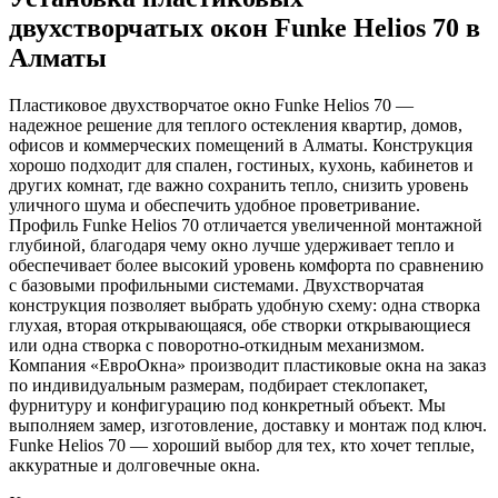
двухстворчатых окон Funke Helios 70 в
Алматы
Пластиковое двухстворчатое окно Funke Helios 70 —
надежное решение для теплого остекления квартир, домов,
офисов и коммерческих помещений в Алматы. Конструкция
хорошо подходит для спален, гостиных, кухонь, кабинетов и
других комнат, где важно сохранить тепло, снизить уровень
уличного шума и обеспечить удобное проветривание.
Профиль Funke Helios 70 отличается увеличенной монтажной
глубиной, благодаря чему окно лучше удерживает тепло и
обеспечивает более высокий уровень комфорта по сравнению
с базовыми профильными системами. Двухстворчатая
конструкция позволяет выбрать удобную схему: одна створка
глухая, вторая открывающаяся, обе створки открывающиеся
или одна створка с поворотно-откидным механизмом.
Компания «ЕвроОкна» производит пластиковые окна на заказ
по индивидуальным размерам, подбирает стеклопакет,
фурнитуру и конфигурацию под конкретный объект. Мы
выполняем замер, изготовление, доставку и монтаж под ключ.
Funke Helios 70 — хороший выбор для тех, кто хочет теплые,
аккуратные и долговечные окна.