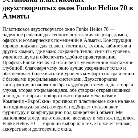
двухстворчатых окон Funke Helios 70 в
Алматы
Пластиковое двухстворчатое окно Funke Helios 70 —
надежное решение для теплого остекления квартир, домов,
офисов и коммерческих помещений в Алматы. Конструкция
хорошо подходит для спален, гостиных, кухонь, кабинетов и
других комнат, где важно сохранить тепло, снизить уровень
уличного шума и обеспечить удобное проветривание.
Профиль Funke Helios 70 отличается увеличенной монтажной
глубиной, благодаря чему окно лучше удерживает тепло и
обеспечивает более высокий уровень комфорта по сравнению
с базовыми профильными системами. Двухстворчатая
конструкция позволяет выбрать удобную схему: одна створка
глухая, вторая открывающаяся, обе створки открывающиеся
или одна створка с поворотно-откидным механизмом.
Компания «ЕвроОкна» производит пластиковые окна на заказ
по индивидуальным размерам, подбирает стеклопакет,
фурнитуру и конфигурацию под конкретный объект. Мы
выполняем замер, изготовление, доставку и монтаж под ключ.
Funke Helios 70 — хороший выбор для тех, кто хочет теплые,
аккуратные и долговечные окна.