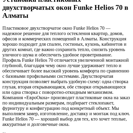
двухстворчатых окон Funke Helios 70 в
Алматы
Пластиковое двухстворчатое окно Funke Helios 70 —
надежное решение для теплого остекления квартир, домов,
офисов и коммерческих помещений в Алматы. Конструкция
хорошо подходит для спален, гостиных, кухонь, кабинетов и
других комнат, где важно сохранить тепло, снизить уровень
уличного шума и обеспечить удобное проветривание.
Профиль Funke Helios 70 отличается увеличенной монтажной
глубиной, благодаря чему окно лучше удерживает тепло и
обеспечивает более высокий уровень комфорта по сравнению
с базовыми профильными системами. Двухстворчатая
конструкция позволяет выбрать удобную схему: одна створка
глухая, вторая открывающаяся, обе створки открывающиеся
или одна створка с поворотно-откидным механизмом.
Компания «ЕвроОкна» производит пластиковые окна на заказ
по индивидуальным размерам, подбирает стеклопакет,
фурнитуру и конфигурацию под конкретный объект. Мы
выполняем замер, изготовление, доставку и монтаж под ключ.
Funke Helios 70 — хороший выбор для тех, кто хочет теплые,
аккуратные и долговечные окна.