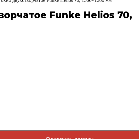
окно двухстворчатое Funke Helios 70, 1500×1200 мм
орчатое Funke Helios 70,