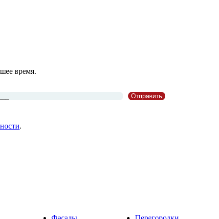
шее время.
ности
.
Фасады
Перегородки