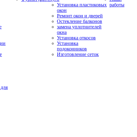
Установка пластиковых
работы
окон
Ремонт окон и дверей
Остекление балконов
е
замена уплотнителей
окна
Установка откосов
ции
Установка
подоконников
е
Изготовление сеток
 для