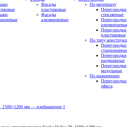
ражи
Фасады
По материалу
тиковые
пластиковые
Перегородки
ражи
Фасады
стеклянные
миниевые
алюминиевые
Перегородки
алюминиевы
Перегородки
пластиковые
По типу конструк
Перегородки
стационарны
Перегородки
раздвижные
Перегородки
модульные
По назначению
Перегородки
офиса