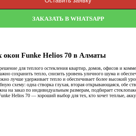
Оставить заявку
ЗАКАЗАТЬ В WHATSAPP
 окон Funke Helios 70 в Алматы
 решение для теплого остекления квартир, домов, офисов и ко
 важно сохранить тепло, снизить уровень уличного шума и обесп
 окно лучше удерживает тепло и обеспечивает более высокий у
обную схему: одна створка глухая, вторая открывающаяся, обе 
на на заказ по индивидуальным размерам, подбирает стеклопак
unke Helios 70 — хороший выбор для тех, кто хочет теплые, акк