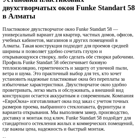
двухстворчатых окон Funke Standart 58
в Алматы
Пластиковое двухстворчатое окно Funke Standart 58 —
универсальный вариант для квартир, частных домов, офисов,
учебных кабинетов, магазинов и других помещений в
Алматы. Такая конструкция подходит для проемов средней
ширины и позволяет удобно сочетать глухую и
открывающуюся створку, либо сделать обе створки рабочими.
Профиль Funke Standart 58 обеспечивает базовую
теплоизоляцию, герметичность и защиту от уличной пыли,
ветра и шума. Это практичный выбор для тех, кто хочет
установить надежные пластиковые окна без переплаты за
избыточные характеристики. Двухстворчатое окно удобно
проветривать, легко мыть и обслуживать, а внешний вид
конструкции остается аккуратным и современным. Компания
«ЕвроОкна» изготавливает окна под заказ с учетом точных
размеров проема, выбранного стеклопакета, фурнитуры и
варианта открывания. Мы выполняем замер, производство,
доставку и монтаж под ключ. Funke Standart 58 подойдет для
стандартного остекления жилых и коммерческих помещений,
где важны цена, надежность и быстрый монтаж.