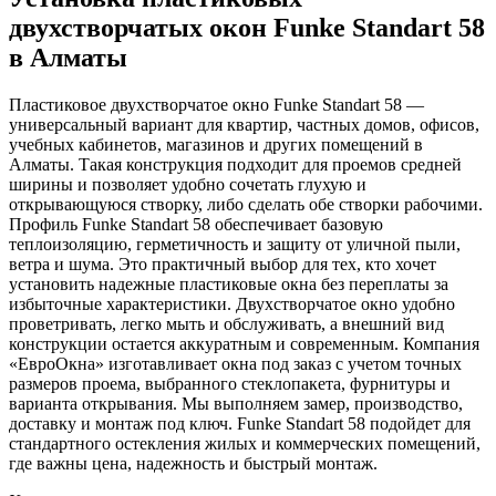
двухстворчатых окон Funke Standart 58
в Алматы
Пластиковое двухстворчатое окно Funke Standart 58 —
универсальный вариант для квартир, частных домов, офисов,
учебных кабинетов, магазинов и других помещений в
Алматы. Такая конструкция подходит для проемов средней
ширины и позволяет удобно сочетать глухую и
открывающуюся створку, либо сделать обе створки рабочими.
Профиль Funke Standart 58 обеспечивает базовую
теплоизоляцию, герметичность и защиту от уличной пыли,
ветра и шума. Это практичный выбор для тех, кто хочет
установить надежные пластиковые окна без переплаты за
избыточные характеристики. Двухстворчатое окно удобно
проветривать, легко мыть и обслуживать, а внешний вид
конструкции остается аккуратным и современным. Компания
«ЕвроОкна» изготавливает окна под заказ с учетом точных
размеров проема, выбранного стеклопакета, фурнитуры и
варианта открывания. Мы выполняем замер, производство,
доставку и монтаж под ключ. Funke Standart 58 подойдет для
стандартного остекления жилых и коммерческих помещений,
где важны цена, надежность и быстрый монтаж.