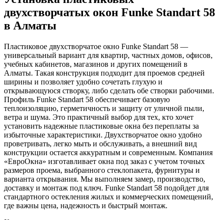
двухстворчатых окон Funke Standart 58
в Алматы
Пластиковое двухстворчатое окно Funke Standart 58 —
универсальный вариант для квартир, частных домов, офисов,
учебных кабинетов, магазинов и других помещений в
Алматы. Такая конструкция подходит для проемов средней
ширины и позволяет удобно сочетать глухую и
открывающуюся створку, либо сделать обе створки рабочими.
Профиль Funke Standart 58 обеспечивает базовую
теплоизоляцию, герметичность и защиту от уличной пыли,
ветра и шума. Это практичный выбор для тех, кто хочет
установить надежные пластиковые окна без переплаты за
избыточные характеристики. Двухстворчатое окно удобно
проветривать, легко мыть и обслуживать, а внешний вид
конструкции остается аккуратным и современным. Компания
«ЕвроОкна» изготавливает окна под заказ с учетом точных
размеров проема, выбранного стеклопакета, фурнитуры и
варианта открывания. Мы выполняем замер, производство,
доставку и монтаж под ключ. Funke Standart 58 подойдет для
стандартного остекления жилых и коммерческих помещений,
где важны цена, надежность и быстрый монтаж.