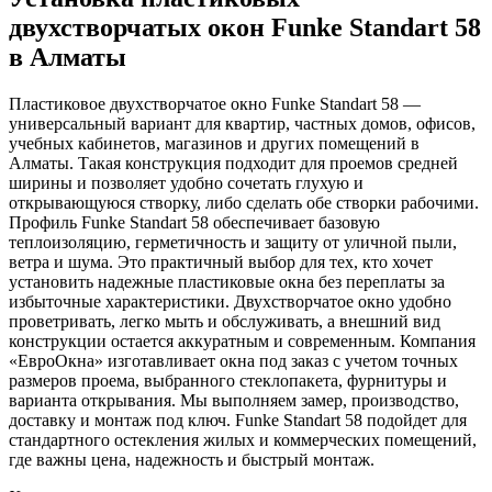
двухстворчатых окон Funke Standart 58
в Алматы
Пластиковое двухстворчатое окно Funke Standart 58 —
универсальный вариант для квартир, частных домов, офисов,
учебных кабинетов, магазинов и других помещений в
Алматы. Такая конструкция подходит для проемов средней
ширины и позволяет удобно сочетать глухую и
открывающуюся створку, либо сделать обе створки рабочими.
Профиль Funke Standart 58 обеспечивает базовую
теплоизоляцию, герметичность и защиту от уличной пыли,
ветра и шума. Это практичный выбор для тех, кто хочет
установить надежные пластиковые окна без переплаты за
избыточные характеристики. Двухстворчатое окно удобно
проветривать, легко мыть и обслуживать, а внешний вид
конструкции остается аккуратным и современным. Компания
«ЕвроОкна» изготавливает окна под заказ с учетом точных
размеров проема, выбранного стеклопакета, фурнитуры и
варианта открывания. Мы выполняем замер, производство,
доставку и монтаж под ключ. Funke Standart 58 подойдет для
стандартного остекления жилых и коммерческих помещений,
где важны цена, надежность и быстрый монтаж.