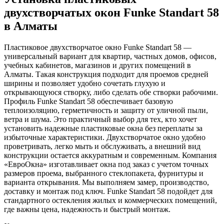
двухстворчатых окон Funke Standart 58
в Алматы
Пластиковое двухстворчатое окно Funke Standart 58 —
универсальный вариант для квартир, частных домов, офисов,
учебных кабинетов, магазинов и других помещений в
Алматы. Такая конструкция подходит для проемов средней
ширины и позволяет удобно сочетать глухую и
открывающуюся створку, либо сделать обе створки рабочими.
Профиль Funke Standart 58 обеспечивает базовую
теплоизоляцию, герметичность и защиту от уличной пыли,
ветра и шума. Это практичный выбор для тех, кто хочет
установить надежные пластиковые окна без переплаты за
избыточные характеристики. Двухстворчатое окно удобно
проветривать, легко мыть и обслуживать, а внешний вид
конструкции остается аккуратным и современным. Компания
«ЕвроОкна» изготавливает окна под заказ с учетом точных
размеров проема, выбранного стеклопакета, фурнитуры и
варианта открывания. Мы выполняем замер, производство,
доставку и монтаж под ключ. Funke Standart 58 подойдет для
стандартного остекления жилых и коммерческих помещений,
где важны цена, надежность и быстрый монтаж.