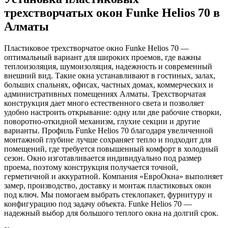
трехстворчатых окон Funke Helios 70 в
Алматы
Пластиковое трехстворчатое окно Funke Helios 70 —
оптимальный вариант для широких проемов, где важны
теплоизоляция, шумоизоляция, надежность и современный
внешний вид. Такие окна устанавливают в гостиных, залах,
больших спальнях, офисах, частных домах, коммерческих и
административных помещениях Алматы. Трехстворчатая
конструкция дает много естественного света и позволяет
удобно настроить открывание: одну или две рабочие створки,
поворотно-откидной механизм, глухие секции и другие
варианты. Профиль Funke Helios 70 благодаря увеличенной
монтажной глубине лучше сохраняет тепло и подходит для
помещений, где требуется повышенный комфорт в холодный
сезон. Окно изготавливается индивидуально под размер
проема, поэтому конструкция получается точной,
герметичной и аккуратной. Компания «ЕвроОкна» выполняет
замер, производство, доставку и монтаж пластиковых окон
под ключ. Мы помогаем выбрать стеклопакет, фурнитуру и
конфигурацию под задачу объекта. Funke Helios 70 —
надежный выбор для большого теплого окна на долгий срок.