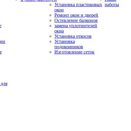
Установка пластиковых
работы
окон
Ремонт окон и дверей
Остекление балконов
е
замена уплотнителей
окна
Установка откосов
ции
Установка
подоконников
е
Изготовление сеток
 для