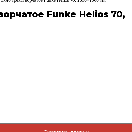
окно трехстворчатое Funke Helios 70, 1600×1300 мм
орчатое Funke Helios 70,