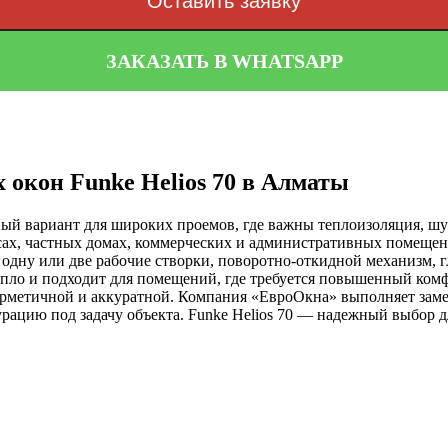
Оставить заявку
ЗАКАЗАТЬ В WHATSAPP
 окон Funke Helios 70 в Алматы
ный вариант для широких проемов, где важны теплоизоляция, ш
исах, частных домах, коммерческих и административных помещен
: одну или две рабочие створки, поворотно-откидной механизм, 
пло и подходит для помещений, где требуется повышенный комф
герметичной и аккуратной. Компания «ЕвроОкна» выполняет заме
ацию под задачу объекта. Funke Helios 70 — надежный выбор дл