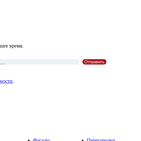
шее время.
ности
.
Фасады
Перегородки