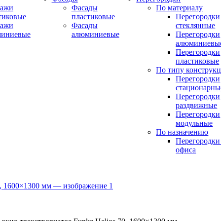
ражи
Фасады
По материалу
тиковые
пластиковые
Перегородки
ражи
Фасады
стеклянные
миниевые
алюминиевые
Перегородки
алюминиевы
Перегородки
пластиковые
По типу конструк
Перегородки
стационарны
Перегородки
раздвижные
Перегородки
модульные
По назначению
Перегородки
офиса