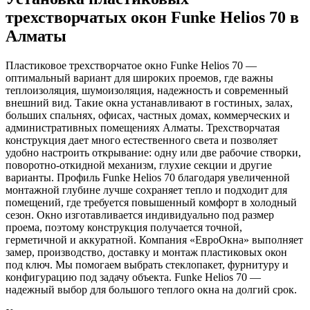
трехстворчатых окон Funke Helios 70 в
Алматы
Пластиковое трехстворчатое окно Funke Helios 70 —
оптимальный вариант для широких проемов, где важны
теплоизоляция, шумоизоляция, надежность и современный
внешний вид. Такие окна устанавливают в гостиных, залах,
больших спальнях, офисах, частных домах, коммерческих и
административных помещениях Алматы. Трехстворчатая
конструкция дает много естественного света и позволяет
удобно настроить открывание: одну или две рабочие створки,
поворотно-откидной механизм, глухие секции и другие
варианты. Профиль Funke Helios 70 благодаря увеличенной
монтажной глубине лучше сохраняет тепло и подходит для
помещений, где требуется повышенный комфорт в холодный
сезон. Окно изготавливается индивидуально под размер
проема, поэтому конструкция получается точной,
герметичной и аккуратной. Компания «ЕвроОкна» выполняет
замер, производство, доставку и монтаж пластиковых окон
под ключ. Мы помогаем выбрать стеклопакет, фурнитуру и
конфигурацию под задачу объекта. Funke Helios 70 —
надежный выбор для большого теплого окна на долгий срок.