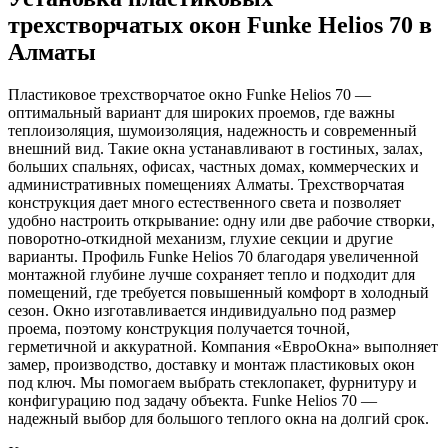
трехстворчатых окон Funke Helios 70 в
Алматы
Пластиковое трехстворчатое окно Funke Helios 70 —
оптимальный вариант для широких проемов, где важны
теплоизоляция, шумоизоляция, надежность и современный
внешний вид. Такие окна устанавливают в гостиных, залах,
больших спальнях, офисах, частных домах, коммерческих и
административных помещениях Алматы. Трехстворчатая
конструкция дает много естественного света и позволяет
удобно настроить открывание: одну или две рабочие створки,
поворотно-откидной механизм, глухие секции и другие
варианты. Профиль Funke Helios 70 благодаря увеличенной
монтажной глубине лучше сохраняет тепло и подходит для
помещений, где требуется повышенный комфорт в холодный
сезон. Окно изготавливается индивидуально под размер
проема, поэтому конструкция получается точной,
герметичной и аккуратной. Компания «ЕвроОкна» выполняет
замер, производство, доставку и монтаж пластиковых окон
под ключ. Мы помогаем выбрать стеклопакет, фурнитуру и
конфигурацию под задачу объекта. Funke Helios 70 —
надежный выбор для большого теплого окна на долгий срок.