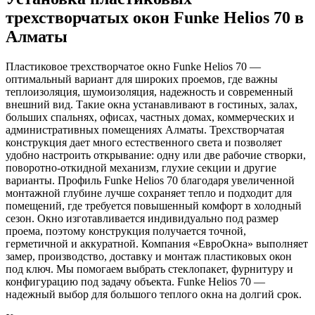
трехстворчатых окон Funke Helios 70 в
Алматы
Пластиковое трехстворчатое окно Funke Helios 70 —
оптимальный вариант для широких проемов, где важны
теплоизоляция, шумоизоляция, надежность и современный
внешний вид. Такие окна устанавливают в гостиных, залах,
больших спальнях, офисах, частных домах, коммерческих и
административных помещениях Алматы. Трехстворчатая
конструкция дает много естественного света и позволяет
удобно настроить открывание: одну или две рабочие створки,
поворотно-откидной механизм, глухие секции и другие
варианты. Профиль Funke Helios 70 благодаря увеличенной
монтажной глубине лучше сохраняет тепло и подходит для
помещений, где требуется повышенный комфорт в холодный
сезон. Окно изготавливается индивидуально под размер
проема, поэтому конструкция получается точной,
герметичной и аккуратной. Компания «ЕвроОкна» выполняет
замер, производство, доставку и монтаж пластиковых окон
под ключ. Мы помогаем выбрать стеклопакет, фурнитуру и
конфигурацию под задачу объекта. Funke Helios 70 —
надежный выбор для большого теплого окна на долгий срок.