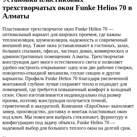
трехстворчатых окон Funke Helios 70 в
Алматы
Пластиковое трехстворчатое окно Funke Helios 70 —
оптимальный вариант для широких проемов, где важны
теплоизоляция, шумоизоляция, надежность и современный
внешний вид. Такие окна устанавливают в гостиных, залах,
больших спальнях, офисах, частных домах, коммерческих и
административных помещениях Алматы. Трехстворчатая
конструкция дает много естественного света и позволяет
удобно настроить открывание: одну или две рабочие створки,
поворотно-откидной механизм, глухие секции и другие
варианты. Профиль Funke Helios 70 благодаря увеличенной
монтажной глубине лучше сохраняет тепло и подходит для
помещений, где требуется повышенный комфорт в холодный
сезон. Окно изготавливается индивидуально под размер
проема, поэтому конструкция получается точной,
герметичной и аккуратной. Компания «ЕвроОкна» выполняет
замер, производство, доставку и монтаж пластиковых окон
под ключ. Мы помогаем выбрать стеклопакет, фурнитуру и
конфигурацию под задачу объекта. Funke Helios 70 —
надежный выбор для большого теплого окна на долгий срок.