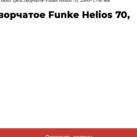
окно трехстворчатое Funke Helios 70, 2000×1700 мм
орчатое Funke Helios 70,