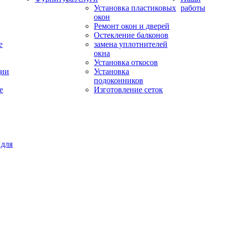
Установка пластиковых
работы
окон
Ремонт окон и дверей
Остекление балконов
е
замена уплотнителей
окна
Установка откосов
ции
Установка
подоконников
е
Изготовление сеток
 для