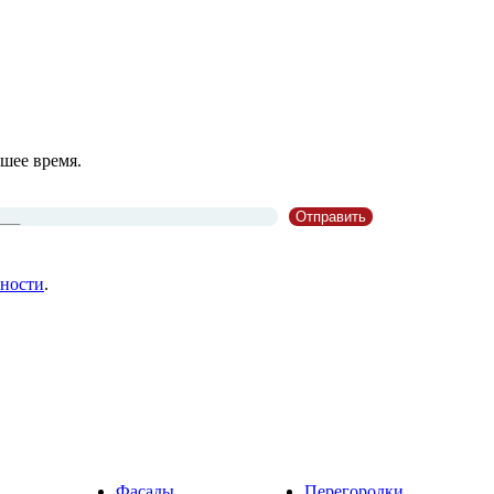
шее время.
ности
.
Фасады
Перегородки