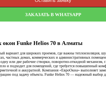
Оставить заявку
ЗАКАЗАТЬ В WHATSAPP
 окон Funke Helios 70 в Алматы
ный вариант для широких проемов, где важны теплоизоляция, ш
исах, частных домах, коммерческих и административных помещен
: одну или две рабочие створки, поворотно-откидной механизм, 
пло и подходит для помещений, где требуется повышенный комф
герметичной и аккуратной. Компания «ЕвроОкна» выполняет заме
ацию под задачу объекта. Funke Helios 70 — надежный выбор дл