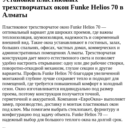
трехстворчатых окон Funke Helios 70 в
Алматы
Пластиковое трехстворчатое окно Funke Helios 70 —
оптимальный вариант для широких проемов, где важны
теплоизоляция, шумоизоляция, надежность и современный
внешний вид. Такие окна устанавливают в гостиных, залах,
больших спальнях, офисах, частных домах, коммерческих и
административных помещениях Алматы. Трехстворчатая
конструкция дает много естественного света и позволяет
удобно настроить открывание: одну или две рабочие створки,
поворотно-откидной механизм, глухие секции и другие
варианты. Профиль Funke Helios 70 благодаря увеличенной
монтажной глубине лучше сохраняет тепло и подходит для
помещений, где требуется повышенный комфорт в холодный
сезон. Окно изготавливается индивидуально под размер
проема, поэтому конструкция получается точной,
герметичной и аккуратной. Компания «ЕвроОкна» выполняет
замер, производство, доставку и монтаж пластиковых окон
под ключ. Мы помогаем выбрать стеклопакет, фурнитуру и
конфигурацию под задачу объекта. Funke Helios 70 —
надежный выбор для большого теплого окна на долгий срок.