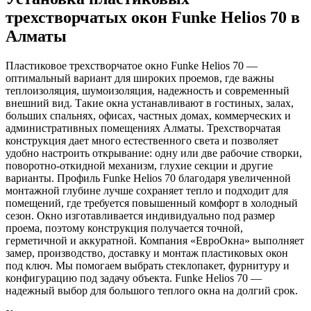
трехстворчатых окон Funke Helios 70 в
Алматы
Пластиковое трехстворчатое окно Funke Helios 70 —
оптимальный вариант для широких проемов, где важны
теплоизоляция, шумоизоляция, надежность и современный
внешний вид. Такие окна устанавливают в гостиных, залах,
больших спальнях, офисах, частных домах, коммерческих и
административных помещениях Алматы. Трехстворчатая
конструкция дает много естественного света и позволяет
удобно настроить открывание: одну или две рабочие створки,
поворотно-откидной механизм, глухие секции и другие
варианты. Профиль Funke Helios 70 благодаря увеличенной
монтажной глубине лучше сохраняет тепло и подходит для
помещений, где требуется повышенный комфорт в холодный
сезон. Окно изготавливается индивидуально под размер
проема, поэтому конструкция получается точной,
герметичной и аккуратной. Компания «ЕвроОкна» выполняет
замер, производство, доставку и монтаж пластиковых окон
под ключ. Мы помогаем выбрать стеклопакет, фурнитуру и
конфигурацию под задачу объекта. Funke Helios 70 —
надежный выбор для большого теплого окна на долгий срок.