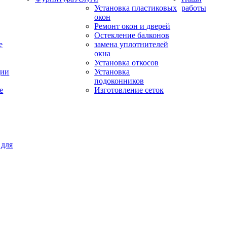
Установка пластиковых
работы
окон
Ремонт окон и дверей
Остекление балконов
е
замена уплотнителей
окна
Установка откосов
ции
Установка
подоконников
е
Изготовление сеток
 для