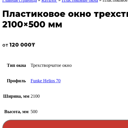
Главная страница
»
Каталог
»
Пластиковые окна
»
Пластиковое 
Пластиковое окно трехств
2100×500 мм
120 000
₸
от
Тип окна
Трехстворчатое окно
Профиль
Funke Helios 70
Ширина, мм
2100
Высота, мм
500