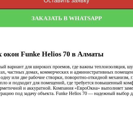
Оставить заявку
ЗАКАЗАТЬ В WHATSAPP
 окон Funke Helios 70 в Алматы
ный вариант для широких проемов, где важны теплоизоляция, ш
исах, частных домах, коммерческих и административных помещен
: одну или две рабочие створки, поворотно-откидной механизм, 
пло и подходит для помещений, где требуется повышенный комф
герметичной и аккуратной. Компания «ЕвроОкна» выполняет заме
ацию под задачу объекта. Funke Helios 70 — надежный выбор дл