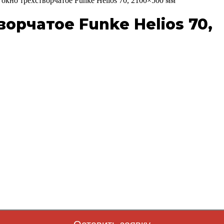
окно трехстворчатое Funke Helios 70, 2100×500 мм
орчатое Funke Helios 70,