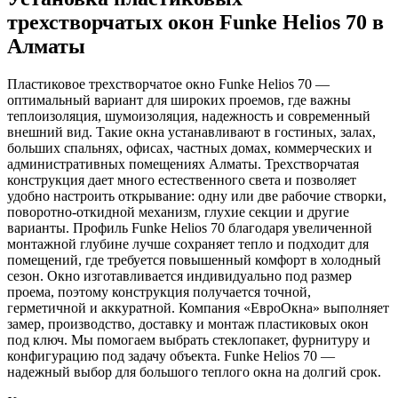
трехстворчатых окон Funke Helios 70 в
Алматы
Пластиковое трехстворчатое окно Funke Helios 70 —
оптимальный вариант для широких проемов, где важны
теплоизоляция, шумоизоляция, надежность и современный
внешний вид. Такие окна устанавливают в гостиных, залах,
больших спальнях, офисах, частных домах, коммерческих и
административных помещениях Алматы. Трехстворчатая
конструкция дает много естественного света и позволяет
удобно настроить открывание: одну или две рабочие створки,
поворотно-откидной механизм, глухие секции и другие
варианты. Профиль Funke Helios 70 благодаря увеличенной
монтажной глубине лучше сохраняет тепло и подходит для
помещений, где требуется повышенный комфорт в холодный
сезон. Окно изготавливается индивидуально под размер
проема, поэтому конструкция получается точной,
герметичной и аккуратной. Компания «ЕвроОкна» выполняет
замер, производство, доставку и монтаж пластиковых окон
под ключ. Мы помогаем выбрать стеклопакет, фурнитуру и
конфигурацию под задачу объекта. Funke Helios 70 —
надежный выбор для большого теплого окна на долгий срок.