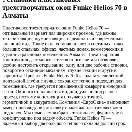
трехстворчатых окон Funke Helios 70 в
Алматы
Пластиковое трехстворчатое окно Funke Helios 70 —
оптимальный вариант для широких проемов, где важны
теплоизоляция, шумоизоляция, надежность и современный
внешний вид. Такие окна устанавливают в гостиных, залах,
больших спальнях, офисах, частных домах, коммерческих и
административных помещениях Алматы. Трехстворчатая
конструкция дает много естественного света и позволяет
удобно настроить открывание: одну или две рабочие створки,
поворотно-откидной механизм, глухие секции и другие
варианты. Профиль Funke Helios 70 благодаря увеличенной
монтажной глубине лучше сохраняет тепло и подходит для
помещений, где требуется повышенный комфорт в холодный
сезон. Окно изготавливается индивидуально под размер
проема, поэтому конструкция получается точной,
герметичной и аккуратной. Компания «ЕвроОкна» выполняет
замер, производство, доставку и монтаж пластиковых окон
под ключ. Мы помогаем выбрать стеклопакет, фурнитуру и
конфигурацию под задачу объекта. Funke Helios 70 —
надежный выбор для большого теплого окна на долгий срок.