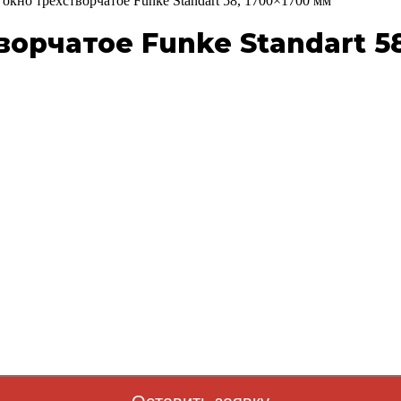
окно трехстворчатое Funke Standart 58, 1700×1700 мм
орчатое Funke Standart 58