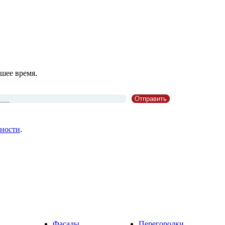
шее время.
ности
.
Фасады
Перегородки