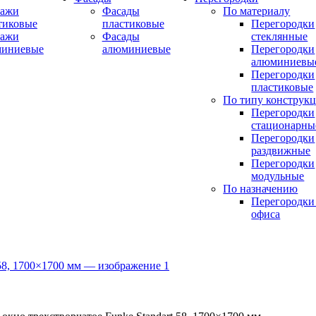
ражи
Фасады
По материалу
тиковые
пластиковые
Перегородки
ражи
Фасады
стеклянные
миниевые
алюминиевые
Перегородки
алюминиевы
Перегородки
пластиковые
По типу конструк
Перегородки
стационарны
Перегородки
раздвижные
Перегородки
модульные
По назначению
Перегородки
офиса