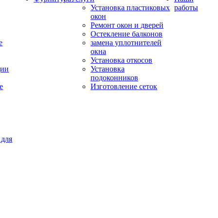
Установка пластиковых
работы
окон
Ремонт окон и дверей
Остекление балконов
е
замена уплотнителей
окна
Установка откосов
ции
Установка
подоконников
е
Изготовление сеток
 для