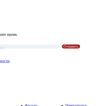
шее время.
ности
.
Фасады
Перегородки