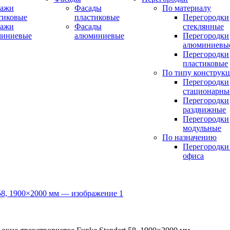
ражи
Фасады
По материалу
тиковые
пластиковые
Перегородки
ражи
Фасады
стеклянные
миниевые
алюминиевые
Перегородки
алюминиевы
Перегородки
пластиковые
По типу конструк
Перегородки
стационарны
Перегородки
раздвижные
Перегородки
модульные
По назначению
Перегородки
офиса