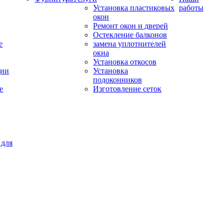
Установка пластиковых
работы
окон
Ремонт окон и дверей
Остекление балконов
е
замена уплотнителей
окна
Установка откосов
ции
Установка
подоконников
е
Изготовление сеток
 для