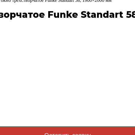
окно трехстворчатое Funke Standart 58, 1900×2000 мм
орчатое Funke Standart 58