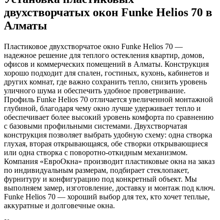
двухстворчатых окон Funke Helios 70 в
Алматы
Пластиковое двухстворчатое окно Funke Helios 70 —
надежное решение для теплого остекления квартир, домов,
офисов и коммерческих помещений в Алматы. Конструкция
хорошо подходит для спален, гостиных, кухонь, кабинетов и
других комнат, где важно сохранить тепло, снизить уровень
уличного шума и обеспечить удобное проветривание.
Профиль Funke Helios 70 отличается увеличенной монтажной
глубиной, благодаря чему окно лучше удерживает тепло и
обеспечивает более высокий уровень комфорта по сравнению
с базовыми профильными системами. Двухстворчатая
конструкция позволяет выбрать удобную схему: одна створка
глухая, вторая открывающаяся, обе створки открывающиеся
или одна створка с поворотно-откидным механизмом.
Компания «ЕвроОкна» производит пластиковые окна на заказ
по индивидуальным размерам, подбирает стеклопакет,
фурнитуру и конфигурацию под конкретный объект. Мы
выполняем замер, изготовление, доставку и монтаж под ключ.
Funke Helios 70 — хороший выбор для тех, кто хочет теплые,
аккуратные и долговечные окна.