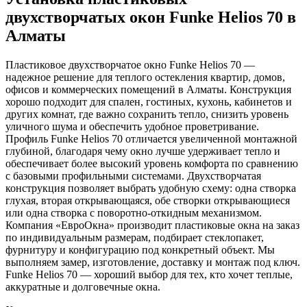
двухстворчатых окон Funke Helios 70 в
Алматы
Пластиковое двухстворчатое окно Funke Helios 70 —
надежное решение для теплого остекления квартир, домов,
офисов и коммерческих помещений в Алматы. Конструкция
хорошо подходит для спален, гостиных, кухонь, кабинетов и
других комнат, где важно сохранить тепло, снизить уровень
уличного шума и обеспечить удобное проветривание.
Профиль Funke Helios 70 отличается увеличенной монтажной
глубиной, благодаря чему окно лучше удерживает тепло и
обеспечивает более высокий уровень комфорта по сравнению
с базовыми профильными системами. Двухстворчатая
конструкция позволяет выбрать удобную схему: одна створка
глухая, вторая открывающаяся, обе створки открывающиеся
или одна створка с поворотно-откидным механизмом.
Компания «ЕвроОкна» производит пластиковые окна на заказ
по индивидуальным размерам, подбирает стеклопакет,
фурнитуру и конфигурацию под конкретный объект. Мы
выполняем замер, изготовление, доставку и монтаж под ключ.
Funke Helios 70 — хороший выбор для тех, кто хочет теплые,
аккуратные и долговечные окна.