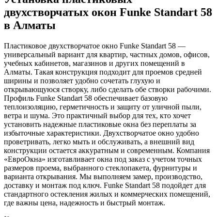
двухстворчатых окон Funke Standart 58
в Алматы
Пластиковое двухстворчатое окно Funke Standart 58 —
универсальный вариант для квартир, частных домов, офисов,
учебных кабинетов, магазинов и других помещений в
Алматы. Такая конструкция подходит для проемов средней
ширины и позволяет удобно сочетать глухую и
открывающуюся створку, либо сделать обе створки рабочими.
Профиль Funke Standart 58 обеспечивает базовую
теплоизоляцию, герметичность и защиту от уличной пыли,
ветра и шума. Это практичный выбор для тех, кто хочет
установить надежные пластиковые окна без переплаты за
избыточные характеристики. Двухстворчатое окно удобно
проветривать, легко мыть и обслуживать, а внешний вид
конструкции остается аккуратным и современным. Компания
«ЕвроОкна» изготавливает окна под заказ с учетом точных
размеров проема, выбранного стеклопакета, фурнитуры и
варианта открывания. Мы выполняем замер, производство,
доставку и монтаж под ключ. Funke Standart 58 подойдет для
стандартного остекления жилых и коммерческих помещений,
где важны цена, надежность и быстрый монтаж.