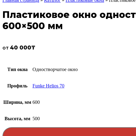
Главная страница
»
Каталог
»
Пластиковые окна
»
Пластиковое 
Пластиковое окно одноств
600×500 мм
40 000
₸
от
Тип окна
Одностворчатое окно
Профиль
Funke Helios 70
Ширина, мм
600
Высота, мм
500