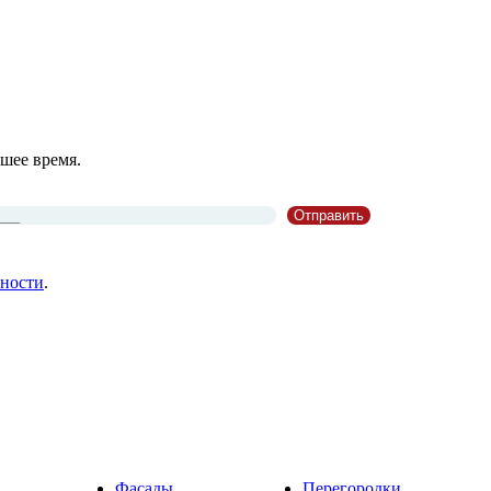
шее время.
ности
.
Фасады
Перегородки