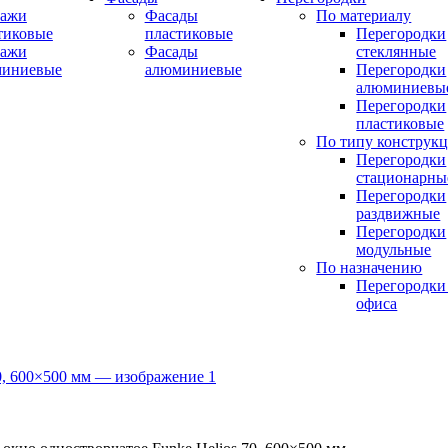
ражи
Фасады
По материалу
тиковые
пластиковые
Перегородки
ражи
Фасады
стеклянные
миниевые
алюминиевые
Перегородки
алюминиевы
Перегородки
пластиковые
По типу конструк
Перегородки
стационарны
Перегородки
раздвижные
Перегородки
модульные
По назначению
Перегородки
офиса