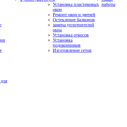
Установка пластиковых
работы
окон
Ремонт окон и дверей
Остекление балконов
е
замена уплотнителей
окна
Установка откосов
ции
Установка
подоконников
е
Изготовление сеток
 для