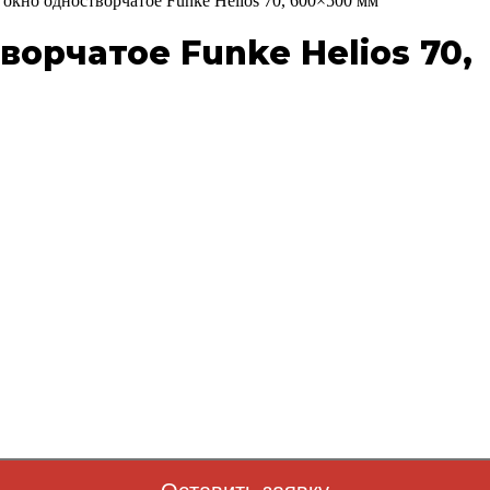
окно одностворчатое Funke Helios 70, 600×500 мм
орчатое Funke Helios 70,