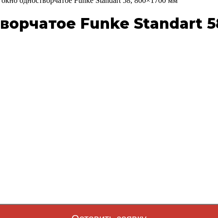
окно одностворчатое Funke Standart 58, 800×1700 мм
орчатое Funke Standart 5