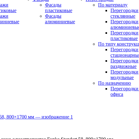
ражи
Фасады
По материалу
тиковые
пластиковые
Перегородки
ражи
Фасады
стеклянные
миниевые
алюминиевые
Перегородки
алюминиевы
Перегородки
пластиковые
По типу конструк
Перегородки
стационарны
Перегородки
раздвижные
Перегородки
модульные
По назначению
Перегородки
офиса