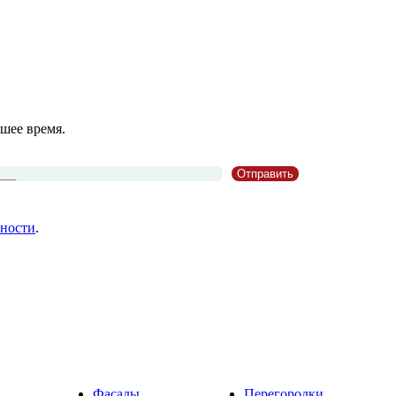
шее время.
ности
.
Фасады
Перегородки