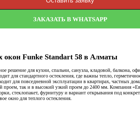
Оставить заявку
ЗАКАЗАТЬ В WHATSAPP
 окон Funke Standart 58 в Алматы
ное решение для кухни, спальни, санузла, кладовой, балкона, 
дит для стандартного остекления, где важны тепло, герметичнос
ходит для повседневной эксплуатации в квартирах, частных дома
й проем, так и в высокий узкий проем до 2400 мм. Компания «Е
ки, стеклопакет, фурнитуру и вариант открывания под конкретн
вое окно для теплого остекления.