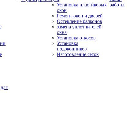
Установка пластиковых
работы
окон
Ремонт окон и дверей
Остекление балконов
е
замена уплотнителей
окна
Установка откосов
ции
Установка
подоконников
е
Изготовление сеток
 для