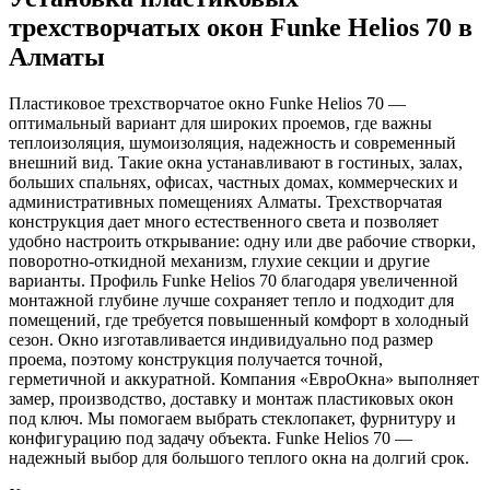
трехстворчатых окон Funke Helios 70 в
Алматы
Пластиковое трехстворчатое окно Funke Helios 70 —
оптимальный вариант для широких проемов, где важны
теплоизоляция, шумоизоляция, надежность и современный
внешний вид. Такие окна устанавливают в гостиных, залах,
больших спальнях, офисах, частных домах, коммерческих и
административных помещениях Алматы. Трехстворчатая
конструкция дает много естественного света и позволяет
удобно настроить открывание: одну или две рабочие створки,
поворотно-откидной механизм, глухие секции и другие
варианты. Профиль Funke Helios 70 благодаря увеличенной
монтажной глубине лучше сохраняет тепло и подходит для
помещений, где требуется повышенный комфорт в холодный
сезон. Окно изготавливается индивидуально под размер
проема, поэтому конструкция получается точной,
герметичной и аккуратной. Компания «ЕвроОкна» выполняет
замер, производство, доставку и монтаж пластиковых окон
под ключ. Мы помогаем выбрать стеклопакет, фурнитуру и
конфигурацию под задачу объекта. Funke Helios 70 —
надежный выбор для большого теплого окна на долгий срок.