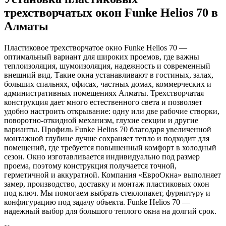
трехстворчатых окон Funke Helios 70 в
Алматы
Пластиковое трехстворчатое окно Funke Helios 70 —
оптимальный вариант для широких проемов, где важны
теплоизоляция, шумоизоляция, надежность и современный
внешний вид. Такие окна устанавливают в гостиных, залах,
больших спальнях, офисах, частных домах, коммерческих и
административных помещениях Алматы. Трехстворчатая
конструкция дает много естественного света и позволяет
удобно настроить открывание: одну или две рабочие створки,
поворотно-откидной механизм, глухие секции и другие
варианты. Профиль Funke Helios 70 благодаря увеличенной
монтажной глубине лучше сохраняет тепло и подходит для
помещений, где требуется повышенный комфорт в холодный
сезон. Окно изготавливается индивидуально под размер
проема, поэтому конструкция получается точной,
герметичной и аккуратной. Компания «ЕвроОкна» выполняет
замер, производство, доставку и монтаж пластиковых окон
под ключ. Мы помогаем выбрать стеклопакет, фурнитуру и
конфигурацию под задачу объекта. Funke Helios 70 —
надежный выбор для большого теплого окна на долгий срок.