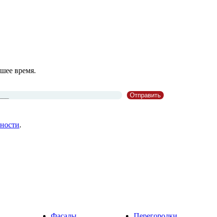
шее время.
ности
.
Фасады
Перегородки