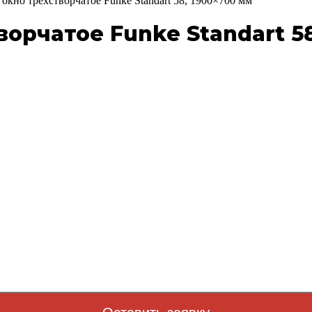
окно трехстворчатое Funke Standart 58, 1900×700 мм
орчатое Funke Standart 58