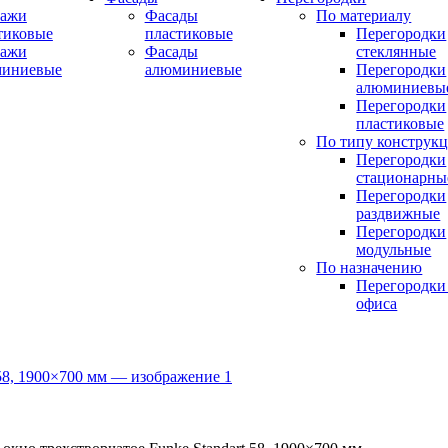
ражи
Фасады
По материалу
тиковые
пластиковые
Перегородки
ражи
Фасады
стеклянные
миниевые
алюминиевые
Перегородки
алюминиевы
Перегородки
пластиковые
По типу конструк
Перегородки
стационарны
Перегородки
раздвижные
Перегородки
модульные
По назначению
Перегородки
офиса