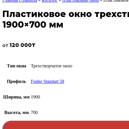
Главная страница
»
Каталог
»
Пластиковые окна
»
Пластиковое 
Пластиковое окно трехств
1900×700 мм
120 000
₸
от
Тип окна
Трехстворчатое окно
Профиль
Funke Standart 58
Ширина, мм
1900
Высота, мм
700