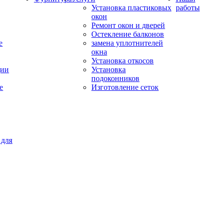
Установка пластиковых
работы
окон
Ремонт окон и дверей
Остекление балконов
е
замена уплотнителей
окна
Установка откосов
ции
Установка
подоконников
е
Изготовление сеток
 для